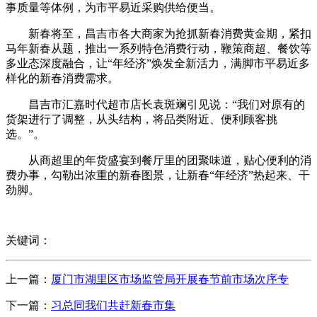
事质量等体例，为市平易近采购供给便当。
新春将至，昌吉市各大商家为抢抓新春消费黄金期，紧扣
马年新春从题，推出一系列特色消费行动，鞭策商超、餐饮等
多业态深度融合，让“年经济”焕发全新活力，满脚市平易近多
样化的新春消费需求。
昌吉市汇嘉时代超市店长袁斑斓引见说：“我们对原有的
货架进行了调整，从头结构，将品类附近、便利顾客挑
选。”。
从商超里的年货盛宴到餐厅里的团聚味道，贴心便利的消
费办事，勾勒出浓重的新春图景，让新春“年经济”热起来、干
劲脚。
关键词：
上一篇：
厦门市湖里区市场监管局开展春节前市场次序专
下一篇：
习总同我们共赶新春市集