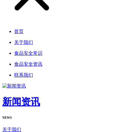
首页
关于我们
食品安全常识
食品安全资讯
联系我们
新闻资讯
NEWS
关于我们