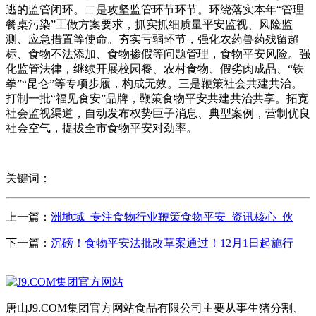
逃的监管闭环。二是攻坚监管环节环节。环绕落实本年“管理
餐桌污染”工做方案要求，抓实抓细质量平安监视、风险监
测、应急措置等使命。夯实亏弱环节，强化农药兽药残留超
标、食物不法添加、食物掺假等问题管理，食物平安风险。强
化监管法律，继续开展校园餐、农村食物、假劣肉成品、“铁
拳”“昆仑”等专项步履，构成无效。三是鞭策社会共建共治。
打制一批“福见食安”品牌，鞭策食物平安共建共治共享。拓宽
社会监视渠道，自动发布权势巨子消息、典型案例，营制优良
社会空气，提拔全市食物平安对劲率。
关键词：
上一篇：
洲地域_专注食物行业鞭策食物平安_资讯核心_伙
下一篇：
沉磅！食物平安法批改草案通过！12月1日起施行
唐山J9.COM集团官方网站食品有限公司主要从事生猪分割、