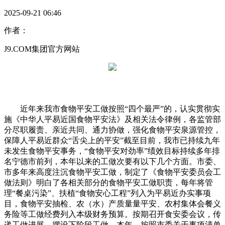
2025-09-21 06:46
作者：
J9.COM集团官方网站
近年来我市食物平安工做按照“四个最严”的，认实贯彻实
施《中华人平易近国食物平安法》及相关法令律例，各监管部
分尽职履责、亲近共同、通力协做，强化食物平安泉源管控，
保障人平易近群众“舌尖上的平安”截至目前，我市已持续九年
未发生食物平安事务，“食物平安对劲率”绩效目标持续多年排
名宁德市前列，本年以来的工做次要有以下几个方面。市委、
市多年来高度注沉食物平安工做，制定了《食物平安委员会工
做法则》明白了各相关部分的食物平安工做职责，每年将管
理“餐桌污染”、扶植“食物安心工程”列入为平易近办实事项
目，食物平安抽检、农（水）产质量量平安、农村集体会餐义
务险等工做经费列入本级财务预算。按期召开食安委会议，传
递工做进展、摆设下阶段工做。本年，按照市委关于事项清单