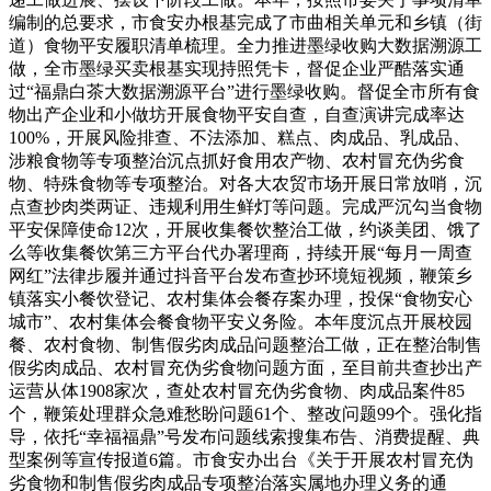
编制的总要求，市食安办根基完成了市曲相关单元和乡镇（街
道）食物平安履职清单梳理。全力推进墨绿收购大数据溯源工
做，全市墨绿买卖根基实现持照凭卡，督促企业严酷落实通
过“福鼎白茶大数据溯源平台”进行墨绿收购。督促全市所有食
物出产企业和小做坊开展食物平安自查，自查演讲完成率达
100%，开展风险排查、不法添加、糕点、肉成品、乳成品、
涉粮食物等专项整治沉点抓好食用农产物、农村冒充伪劣食
物、特殊食物等专项整治。对各大农贸市场开展日常放哨，沉
点查抄肉类两证、违规利用生鲜灯等问题。完成严沉勾当食物
平安保障使命12次，开展收集餐饮整治工做，约谈美团、饿了
么等收集餐饮第三方平台代办署理商，持续开展“每月一周查
网红”法律步履并通过抖音平台发布查抄环境短视频，鞭策乡
镇落实小餐饮登记、农村集体会餐存案办理，投保“食物安心
城市”、农村集体会餐食物平安义务险。本年度沉点开展校园
餐、农村食物、制售假劣肉成品问题整治工做，正在整治制售
假劣肉成品、农村冒充伪劣食物问题方面，至目前共查抄出产
运营从体1908家次，查处农村冒充伪劣食物、肉成品案件85
个，鞭策处理群众急难愁盼问题61个、整改问题99个。强化指
导，依托“幸福福鼎”号发布问题线索搜集布告、消费提醒、典
型案例等宣传报道6篇。市食安办出台《关于开展农村冒充伪
劣食物和制售假劣肉成品专项整治落实属地办理义务的通