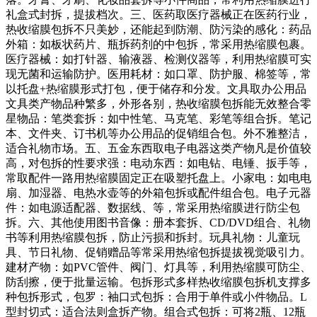
礼盒式封拆，提拔档次。三、医药取医疗器械正在医药行业，
热收缩膜包拆不只美妙，还能起到防潮、防污染的感化：药品
外箱：如板状药片、瓶拆药剂的中包拆，常采用热缩膜包裹。
医疗器械：如打针器、输液器、检测仪器等，利用热缩膜可实
现无菌和运输防护。医用耗材：如口罩、防护服、棉签等，常
以托盘+热缩膜形式打包，便于储存和分发。文具取办公用品
文具类产物品种繁多，外形各别，热收缩膜包拆能无效整合零
星物品：笔类套拆：如中性笔、马克笔、彩笔等组合拆。笔记
本、文件夹、订书机等办公用品的促销组合包。外不雅整洁，
适合礼物市场。五、五金东西取电子电器这类产物凡是价值较
高，对包拆的性要求强：电动东西：如电钻、电锤、扳手等，
常取配件一路用热缩膜固定正在吸塑托盘上。小家电：如电电
扇、加湿器、电热水壶等的外箱包拆或配件组合包。电子元器
件：如电源适配器、数据线、等，常采用热缩膜进行防尘包
拆。六、其他使用图书音像：册本套拆、CD/DVD组合、礼物
书等利用热缩膜包拆，防止污损和拆封。玩具礼物：儿童玩
具、节日礼物、促销赠品等常采用热缩包拆提拔视觉吸引力。
建材产物：如PVC管件、阀门、灯具等，利用热缩膜可防尘、
防刮擦，便于批量运输。包拆形式多样热收缩膜包拆机支撑多
种包拆形式，包罗：袖口式包拆：合用于单件或小件物品。L
型封切式：适合法则盒拆产物。组合式包拆：可将2瓶、12瓶