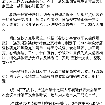
后，对工做人员连连奖饰。本来，赵先生因告急事务需当天打
点营业，赶到核心时正值午休。
联动开展宣传培训。结合石棉烧烤协会，组织沉点运营户
开展食物平安培训，沉点原料管控、操做规范等食物平安要
点，并签定了《食物运营运营户规范奉告书》，共计20余人加
入。
明白查抄沉点取尺度。根据《餐饮办事食物平安操做规
范》，连系“石棉烧烤”特色业态特点，制定了《2025年烧烤店
查抄要点和风险点》清单，将天分核查、食材溯源、加工规
范、存储办理、卫生、告白宣传、价钱取计量做为八大必查模
块，细化具体查抄要点以及风险点，实现“查抄无方向、整改
有办法”。
河南省教育厅近日发布《2025年撤销高校教师资历行政惩
罚》的传递，依法对五名高校教师做出或撤销教师资历的处
置。
1月16日下战书，大连市第十七届人平易近代表大会第五
次会议举行第三次全体味议，选举为大连市人平易近市长。
#全球第六代荣放中邦交付备受关心# 12全球第六代RAV4