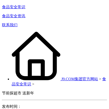
食品安全常识
食品安全资讯
联系我们
J9.COM集团官方网站
>
食
品安全常识
>
节前探超市 送新年
发布时间：