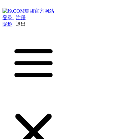
登录
|
注册
昵称
|
退出