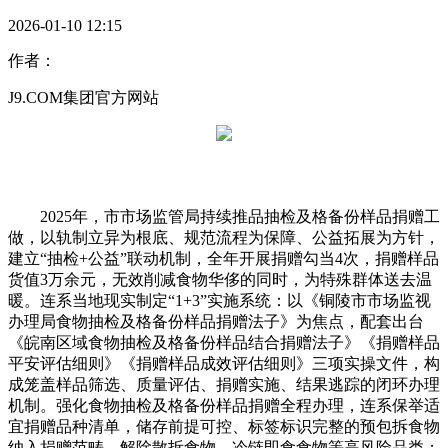
2026-01-10 12:15
作者：
J9.COM集团官方网站
2025年，市市场监管局持续推品抽检及格备份样品捐赠工
做，以轨制立异为根底、规范流程为保障、公益拓展为方针，
建立“抽检+公益”联动机制，全年开展捐赠勾当4次，捐赠样品
货值3万余元，无效削减食物华侈的同时，为特殊群体送去温
暖。连系当地现实制定“1+3”实施系统：以《铜陵市市场监视
办理局食物抽检及格备份样品捐赠法子》为焦点，配套出台
《皖南区域食物抽检及格备份样品结合捐赠法子》《捐赠样品
平安评估细则》《捐赠样品成效评估细则》三项实操文件，构
成笼盖样品筛选、质量评估、捐赠实施、结果逃踪的闭环办理
机制。强化食物抽检及格备份样品捐赠全程办理，连系保举适
宜捐赠品种清单，储存前提可控、标签标识完整的预包拆食物
纳入捐赠范畴，解除散拆食物、冷链即食食物等高风险品类；