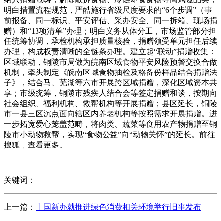
明白措置流程规范，严酷施行省级尺度要求的“6个步调”（事
前报备、同一标识、平安评估、采办安全、同一拆箱、现场捐
赠）和“13项清单”办理；明白义务从体分工，市场监管部分担
任统筹协调，承检机构承担质量核验，捐赠领受单元担任后续
办理，构成权责清晰的全链条办理。建立起“联动”捐赠收集：
区域联动，铜陵市局做为皖南区域食物平安风险预警交换合做
机制，牵头制定《皖南区域食物抽检及格备份样品结合捐赠法
子》，结合马、芜湖等六市开展跨区域捐赠，深化区域资本共
享；市级统筹，铜陵市残疾人结合会等签定捐赠和谈，按期向
社会组织、福利机构、救帮机构等开展捐赠；县区延长，铜陵
市一县三区沉点面向辖区内养老机构等按照需求开展捐赠。进
一步拓宽爱心笼盖范畴，将肉类、蔬菜等食用农产物捐赠至铜
陵市小动物救帮，实现“食物公益”向“动物关怀”的延长。前往
搜狐，查看更多。
关键词：
上一篇：
丨国新办就推进绿色消费相关环境举行旧事发布